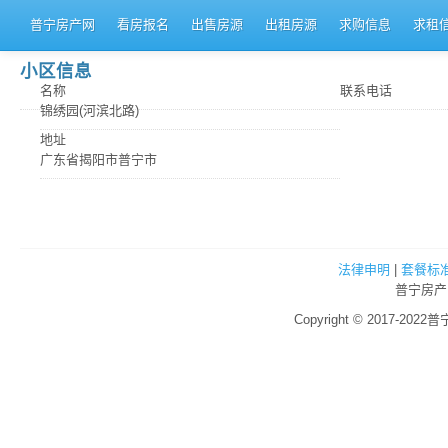
普宁房产网
看房报名
出售房源
出租房源
求购信息
求租
小区信息
名称
联系电话
锦绣园(河滨北路)
地址
广东省揭阳市普宁市
法律申明
|
套餐标
普宁房产
Copyright © 2017-2022普宁